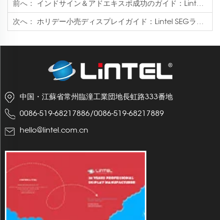
前へ：
インドサイン＆アドエキスポ成功のガイド：Lintel Light Boxブースが展示会で輝く
次へ：
ホリデー小売ディスプレイガイド：Lintel SEGライトボックスがハロウィンからクリスマスまでの販売促進にどう貢献するか
中国・江蘇省常州臨潼工業団地長虹路333番地
0086-519-68217886
/
0086-519-68217889
hello@lintel.com.cn