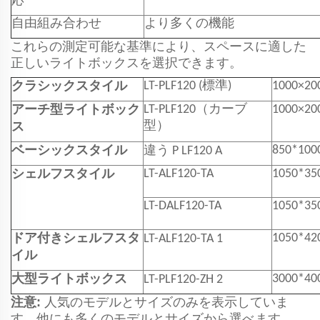
応
自由組み合わせ
より多くの機能
これらの測定可能な基準により、スペースに適した
正しいライトボックスを選択できます。
LT-PLF120 (標準)
1000×2
クラシックスタイル
LT-PLF120（カーブ
1000×2
アーチ型ライトボック
型）
ス
850*10
ベーシックスタイル
違う
P
LF120
A
LT-ALF120-TA
1050*3
シェルフスタイル
LT-DALF120-TA
1050*3
1050*4
ドア付きシェルフスタ
LT-ALF120-TA
1
イル
3000*4
大型ライトボックス
LT-PLF120-ZH
2
注意:
人気のモデルとサイズのみを表示していま
す。他にも多くのモデルとサイズから選べます。