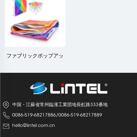
ファブリックポップアッ
プ印刷（ベルクロ）
中国・江蘇省常州臨潼工業団地長虹路333番地
0086-519-68217886
/
0086-519-68217889
hello@lintel.com.cn