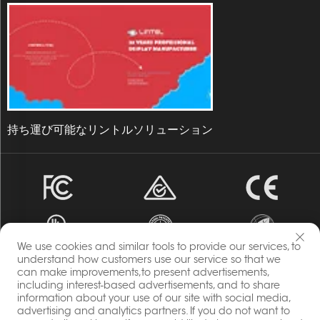
持ち運び可能なリントルソリューション
We use cookies and similar tools to provide our services, to
understand how customers use our service so that we
can make improvements,to present advertisements,
著作権 © 2023 エネルギア チャンチウ・リンテル・ディスプレ
including interest-based advertisements, and to share
information about your use of our site with social media,
イ株式会社 すべての権利予約。
advertising and analytics partners. If you do not want to
プライバシーポリシー