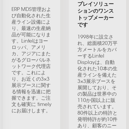
プレイソリュー
ERP MDS管理およ
ションのワンス
び自動化された生
トップメーカー
産ライン設備によ
です
り、最速の生産納
品が可能になりま
1998年に設立さ
す。Lintelはヨー
れ、総面積20万平
ロッパ、アメリ
方メートルをカバ
カ、アジアにまた
ーするLintel
がるグローバルネ
Displayは、自動
ットワーク代理店
化された10本の生
です。これによ
産ラインを備えた
り、お近くの3×3
3×3展示ブースを
展示ブースに関す
展開しており、そ
る情報を迅速に把
の製品は世界中の
握できます。ご注
110か国以上に販
文も確実に timely
売されています。
にお届けします。
80件以上の特許と
発明特許が約10件
あり、顧客のニー