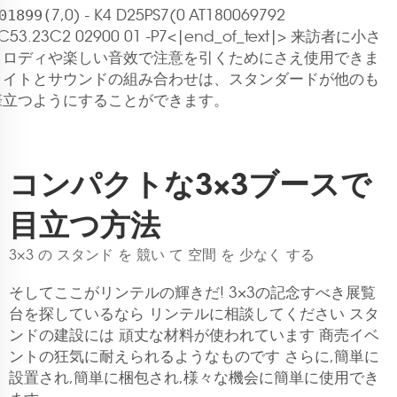
01899(
7,0) - K4 D25PS7(0 AT180069792
C53.23C2 02900 01 -P7<|end_of_text|> 来訪者に小さ
メロディや楽しい音效で注意を引くためにさえ使用できま
ライトとサウンドの組み合わせは、スタンダードが他のも
際立つようにすることができます。
コンパクトな3×3ブースで
目立つ方法
3×3 の スタンド を 競い て 空間 を 少なく する
そしてここがリンテルの輝きだ! 3×3の記念すべき展覧
台を探しているなら リンテルに相談してください スタ
ンドの建設には 頑丈な材料が使われています 商売イベ
ントの狂気に耐えられるようなものです さらに,簡単に
設置され,簡単に梱包され,様々な機会に簡単に使用でき