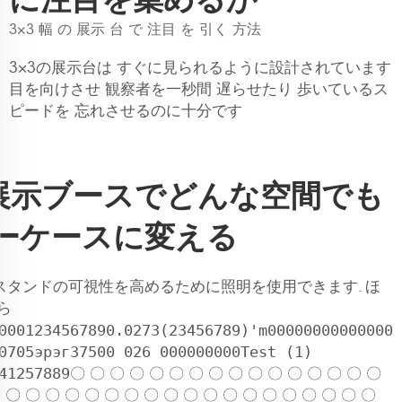
3×3 幅 の 展示 台 で 注目 を 引く 方法
3×3の展示台は すぐに見られるように設計されています
目を向けさせ 観察者を一秒間 遅らせたり 歩いているス
ピードを 忘れさせるのに十分です
3展示ブースでどんな空間でも
ーケースに変える
スタンドの可視性を高めるために照明を使用できます. ほ
ら
0001234567890.0273(23456789)'m00000000000000
0705эрэг37500 026 000000000Test (1)
41257889
〇 〇 〇 〇 〇 〇 〇 〇 〇 〇 〇 〇 〇 〇 〇 〇
 〇 〇 〇 〇 〇 〇 〇 〇 〇 〇 〇 〇 〇 〇 〇 〇 〇 〇 〇