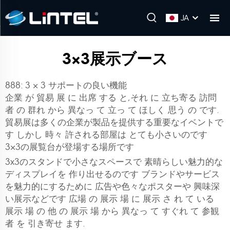
JA
3×3展示ブース
888: 3 × 3 サポートの良い機能
企業 が 貿易 展 に 出席 する と,それ に 立ち寄る 訪問
者 の 群れ から 異なっ て 立っ て ほしく 思う の です.
貿易展は多くの企業が製品を提供する重要なイベントで
す しかし 時々 許される部屋は とても小さいのです
3×3の展覧台が登場する場所です
3x3のスタンドで小さなスペースで 素晴らしい魅力的な
ディスプレイを 作り出せるのです ブランドやサービス
を魅力的にするために 広告や色々なポスターや 興味深
い展示などです 広場 の 展示 場 に 展示 さ れ て いる
展示 場 の 他 の 展示 場 から 異なっ て すぐれ て 参観
者 を 引き寄せ ます.