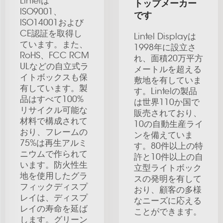
Lintelは
トップメーカー
ISO9001、
です
ISO14001および
CE認証を取得し
Lintel Displayは
ています。また、
1998年に設立さ
RoHS、FCC RCM
れ、面積20万平方
ULなどの自立式ラ
メートルを超える
イトボックスも保
敷地を有していま
有しています。製
す。Lintelの製品
品はすべて100%
は世界110か国で
リサイクル可能な
販売されており、
材料で構成されて
10の自動生産ライ
おり、フレームの
ンを備えていま
75%は再生アルミ
す。80件以上の特
ニウムで作られて
許と10件以上の自
います。防火性生
立型ライトボック
地を使用したグラ
スの発明を有して
フィックディスプ
おり、顧客の多様
レイは、ディスプ
なニーズに応える
レイの寿命を延ば
ことができます。
します。グリーン