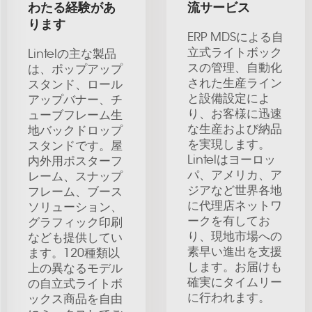
わたる経験があ
流サービス
ります
ERP MDSによる自
立式ライトボック
Lintelの主な製品
スの管理、自動化
は、ポップアップ
された生産ライン
スタンド、ロール
と設備設定によ
アップバナー、チ
り、お客様に迅速
ューブフレーム生
な生産および納品
地バックドロップ
を実現します。
スタンドです。屋
Lintelはヨーロッ
内外用ポスターフ
パ、アメリカ、ア
レーム、スナップ
ジアなど世界各地
フレーム、ブース
に代理店ネットワ
ソリューション、
ークを有してお
グラフィック印刷
り、現地市場への
なども提供してい
素早い進出を支援
ます。120種類以
します。お届けも
上の異なるモデル
確実にタイムリー
の自立式ライトボ
に行われます。
ックス商品を自由