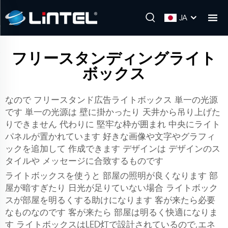
JA
フリースタンディングライト
ボックス
なので
フリースタンド広告ライトボックス
単一の光源
です 単一の光源は 壁に掛かったり 天井から吊り上げた
りできません 代わりに 堅牢な枠が囲まれ 中央にライト
パネルが置かれています 好きな画像や文字やグラフィ
ックを追加して 作成できます デザインは デザインのス
タイルや メッセージに合致するものです
ライトボックスを使うと 部屋の照明が良くなります 部
屋が暗すぎたり 日光が足りていない場合 ライトボック
スが部屋を明るくする助けになります 客が来たら必要
なものなのです 客が来たら 部屋は明るく快適になりま
す ライトボックスはLED灯で設計されているので,エネ