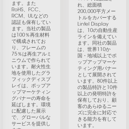
ます。また
れ、総面積
RoHS、FCC、
200,000平方メー
RCM、ULなどの
トルをカバーする
認証も保有してい
Lintel Display
ます。当社の製品
は、10の自動生産
は100％再生材料
ラインを備えてい
で構成されてお
ます。同社の製品
り、フレームの
は、世界110か
75％は再生アルミ
国・地域以上でポ
ニウムで作られて
ップアップマーケ
います。耐火性生
ティング用バナー
地を使用したグラ
として展開されて
フィックディスプ
います。80件以上
レイは、ポップア
の製品特許と10件
ップマーケティン
以上の発明特許を
グバナーの寿命を
保有しており、顧
延ばします。環境
客のあらゆるニー
に配慮した展示
ズに完全に対応で
で、グローバルな
きる能力を有して
サービスを提供し
います。