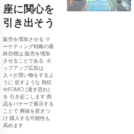
座に関心を
引き出そう
販売を増加させる マ
ーケティング戦略の最
終目標は,販売を増加
させることである. ポ
ップアップ広告は
人々が買い物をするよ
うに 促すような 熱狂
やFOMO (逃す恐れ)
を 引き起こします 商
品をバナーで展示する
ことで 興味を惹きつ
け 購入する可能性も
高めます