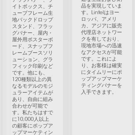
品を実現していま
イトボックス、チ
す。Lintelはヨー
ューブフレーム生
ロッパ、アメリ
地バックドロップ
カ、アジアに販売
スタンド、フラッ
代理店ネットワー
グバナー、屋内・
クを有しており、
屋外用ポスターボ
現地市場への迅速
ード、スナップフ
なアクセスが可能
レームブースソリ
です。これによ
ューション、グラ
り、お客様は確実
フィック印刷など
にタイムリーにポ
です。他にも、
ップアップマーケ
120種類以上の異
ティングバナーを
なるモデルのモジ
入手できます。
ュラーアイテムが
あり、自由に組み
合わせが可能で
す。私たちはすで
に10,000人以上
の顧客にポップア
ップマーケティン