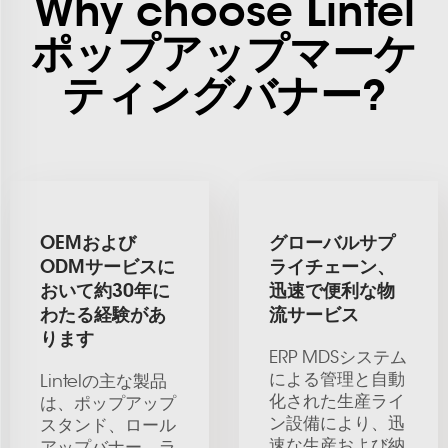
Why choose Lintel
ポップアップマーケ
ティングバナー?
OEMおよび
グローバルサプ
ODMサービスに
ライチェーン、
おいて約30年に
迅速で便利な物
わたる経験があ
流サービス
ります
ERP MDSシステム
による管理と自動
Lintelの主な製品
化された生産ライ
は、ポップアップ
ン設備により、迅
スタンド、ロール
速な生産および納
アップバナー、ラ