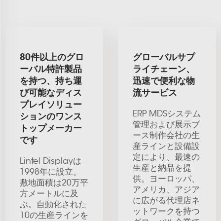
80件以上のグロ
グローバルサプ
ーバル特許製品
ライチェーン、
を持つ、持ち運
迅速で便利な物
び可能なディス
流サービス
プレイソリュー
ERP MDSシステム
ションのワンス
管理および展示ブ
トップメーカー
ース制作会社の生
です
産ラインと設備設
定により、最速の
Lintel Displayは
生産と納品を提
1998年に設立。
供。ヨーロッパ、
敷地面積は20万平
アメリカ、アジア
方メートルに及
に広がる代理店ネ
ぶ。自動化された
ットワークを持つ
10の生産ラインを