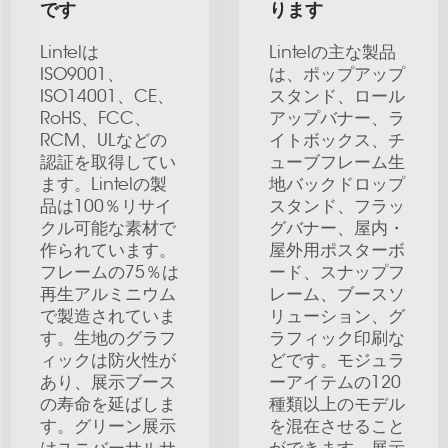
です
ります
Lintelは
Lintelの主な製品
ISO9001、
は、ポップアップ
ISO14001、CE、
スタンド、ロール
RoHS、FCC、
アップバナー、ラ
RCM、ULなどの
イトボックス、チ
認証を取得してい
ューブフレーム生
ます。Lintelの製
地バックドロップ
品は100％リサイ
スタンド、フラッ
クル可能な素材で
グバナー、屋内・
作られています。
屋外用ポスターボ
フレームの75％は
ード、スナップフ
再生アルミニウム
レーム、ブースソ
で製造されていま
リューション、グ
す。生地のグラフ
ラフィック印刷な
ィックは防火性が
どです。モジュラ
あり、展示ブース
ーアイテムの120
の寿命を延ばしま
種類以上のモデル
す。グリーン展示
を混在させること