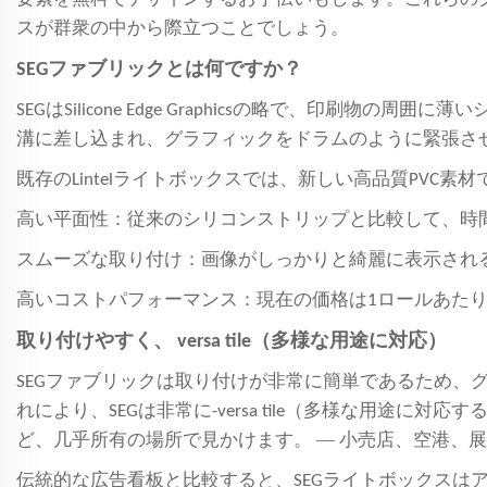
スが群衆の中から際立つことでしょう。
SEGファブリックとは何ですか？
SEGはSilicone Edge Graphicsの略で、
溝に差し込まれ、グラフィックをドラムのように緊張さ
既存のLintelライトボックスでは、新しい高品質PVC
高い平面性：従来のシリコンストリップと比較して、時
スムーズな取り付け：画像がしっかりと綺麗に表示され
高いコストパフォーマンス：現在の価格は1ロールあたり
取り付けやすく、 versa tile（多様な用途に対応）
SEGファブリックは取り付けが非常に簡単であるため
れにより、SEGは非常に-versa tile（多様な用
—
ど、几乎所有の場所で見かけます。
小売店、空港、展
伝統的な広告看板と比較すると、SEGライトボックスはアル