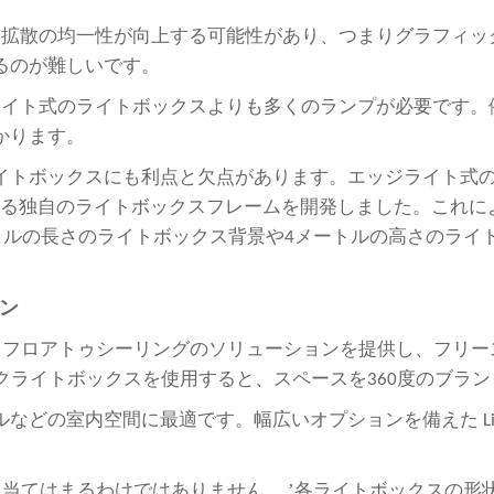
は、拡散の均一性が向上する可能性があり、つまりグラフィ
るのが難しいです。
ジライト式のライトボックスよりも多くのランプが必要です
かります。
イトボックスにも利点と欠点があります。エッジライト式
させる独自のライトボックスフレームを開発しました。これ
xes は、12メートルの長さのライトボックス背景や4メートルの
ン
は、フロアトゥシーリングのソリューションを提供し、フリ
クライトボックスを使用すると、スペースを360度のブラ
どの室内空間に最適です。幅広いオプションを備えた Lin
’
に当てはまるわけではありません。
各ライトボックスの形