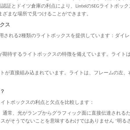
認証とドイツ倉庫の利点により、LintelのSEGライトボ
まざまな場所で見つけることができます。
クス
めに使用される2種類のライトボックスを提供しています：ダ
が期待するライトボックスの特徴を備えています。ライト
。
ライトが直接組み込まれています。ライトは、フレームの左
？
ライトボックスの利点と欠点を比較します：
、通常、光がランプからグラフィック面に直接伝達される
’
クスがそうでないことを意味するわけではありません
明る