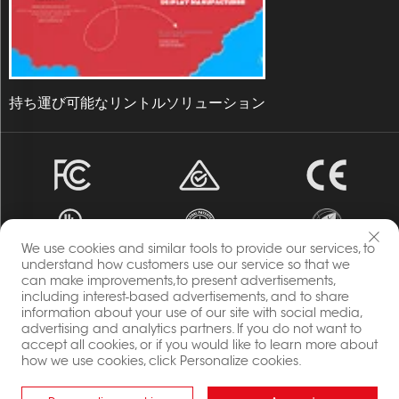
持ち運び可能なリントルソリューション
We use cookies and similar tools to provide our services, to
understand how customers use our service so that we
can make improvements,to present advertisements,
著作権 © 2023 エネルギア チャンチウ・リンテル・ディスプレ
including interest-based advertisements, and to share
information about your use of our site with social media,
イ株式会社 すべての権利予約。
advertising and analytics partners. If you do not want to
プライバシーポリシー
accept all cookies, or if you would like to learn more about
ブログ
how we use cookies, click Personalize cookies.