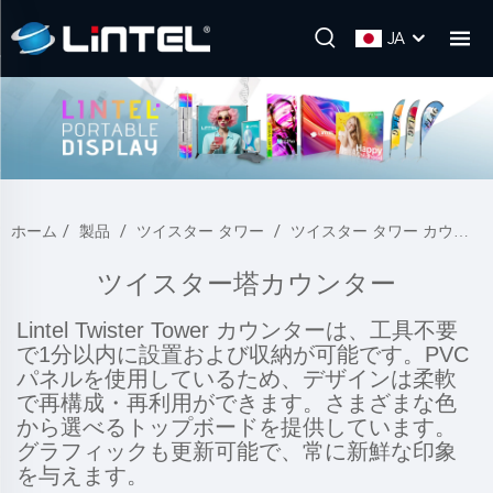
JA
ホーム
/
製品
/
ツイスター タワー
/
ツイスター タワー カウンター
ツイスター塔カウンター
Lintel Twister Tower カウンターは、工具不要
で1分以内に設置および収納が可能です。PVC
パネルを使用しているため、デザインは柔軟
で再構成・再利用ができます。さまざまな色
から選べるトップボードを提供しています。
グラフィックも更新可能で、常に新鮮な印象
を与えます。