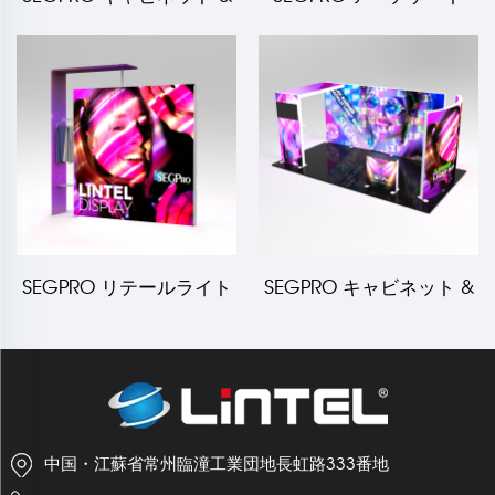
TV 6*6 ブース
3*3 ブース
SEGPRO リテールライト
SEGPRO キャビネット &
ボックスブース
TV 3*6 ブース
中国・江蘇省常州臨潼工業団地長虹路333番地