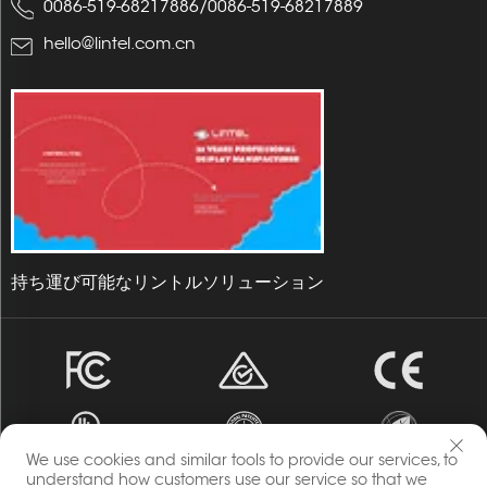
0086-519-68217886
/
0086-519-68217889
hello@lintel.com.cn
持ち運び可能なリントルソリューション
We use cookies and similar tools to provide our services, to
understand how customers use our service so that we