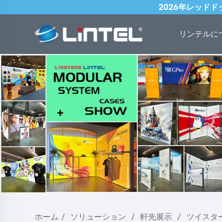
2026年レッド
リンテルに
ホーム
/
ソリューション
/
軒先展示
/
ツイスター