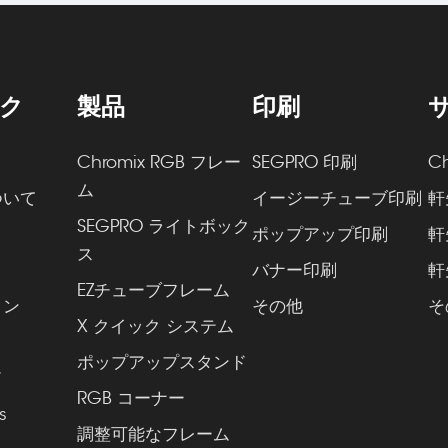
ク
製品
印刷
Chromix RGB フレー
SEGPRO 印刷
C
ム
ついて
イージーチューブ印刷
軒
SEGPRO ライトボック
ポップアップ印刷
軒
ス
バナー印刷
軒
EZチューブフレーム
ョン
その他
そ
X クイック システム
ポップアップスタンド
ド
RGB コーナー
s
調整可能なフレーム