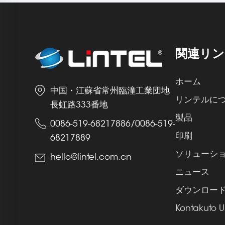
関連リン
ホーム
中国・江蘇省常州臨潼工業団地
リンテルに
長虹路333番地
製品
0086-519-68217886
/
0086-519-
印刷
68217889
ソリューシ
hello@lintel.com.cn
ニュース
ダウンロー
Kontakuto U