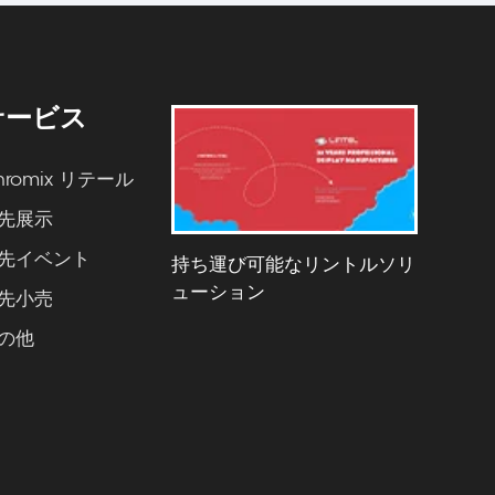
サービス
hromix リテール
先展示
先イベント
持ち運び可能なリントルソリ
ューション
先小売
の他