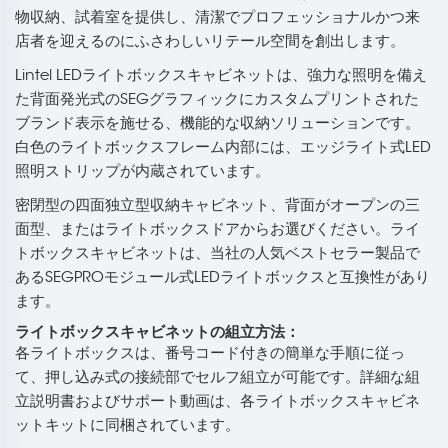
物収納、試着室を提供し、清潔でプロフェッショナルかつ来
店者を迎えるのにふさわしいリテール空間を創出します。
Lintel LEDライトボックスキャビネットは、強力な照明を備え
た背面発光式のSEGグラフィックにカスタムプリントされた
ブランド表示を施せる、機能的な収納ソリューションです。
白色のライトボックスフレーム内部には、エッジライト式LED
照明ストリップが内蔵されています。
密閉型の四面独立型収納キャビネット、背面がオープンの三
面型、またはライトボックスドアからお選びください。ライ
トボックスキャビネットは、当社の人気ベストセラー製品で
あるSEGPROモジュール式LEDライトボックスと互換性があり
ます。
ライトボックスキャビネットの組立方法：
各ライトボックスは、番号コード付きの簡単な手順に従っ
て、押し込み式の接続部でセルフ組立が可能です。詳細な組
立説明書およびサポート動画は、各ライトボックスキャビネ
ットキットに同梱されています。