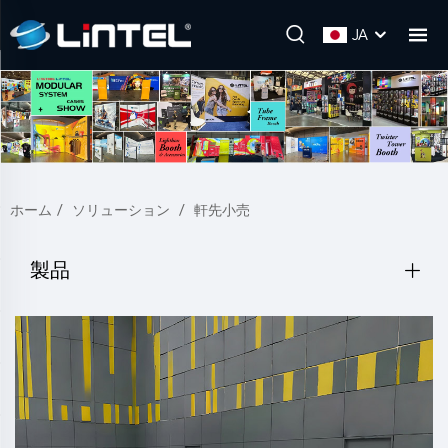
JA
ホーム
/
ソリューション
/
軒先小売
製品